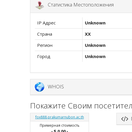
Статистика Местоположения
IP Адрес
Unknown
Страна
XX
Регион
Unknown
Город
Unknown
WHOIS
Покажите Своим посетител
fox888.prakumarnubon.ac.th
П
Примерная стоимость
$ 0.00
•
•