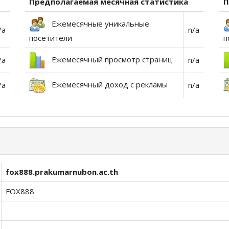
Предполагаемая месячная статистика
П
Ежемесячные уникальные
/a
n/a
посетители
п
Ежемесячный просмотр страниц
/a
n/a
Ежемесячный доход с рекламы
/a
n/a
fox888.prakumarnubon.ac.th
FOX888