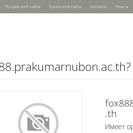
Продать веб-сайты
Купить веб-сайты
Контакты
Язык
88.prakumarnubon.ac.th?
fox88
.th
Имеет о