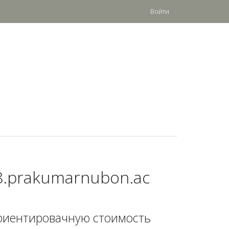
Войти
8.prakumarnubon.ac
риентировачную стоимость