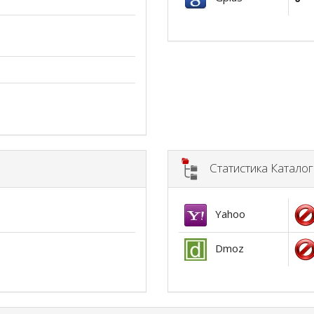
Статистика Катало
Yahoo
Dmoz