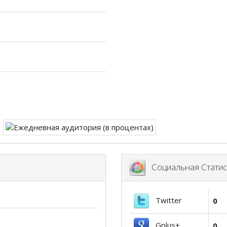
Социальная Статис
Twitter
0
Gplus+
0