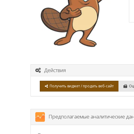
Действия
Получить виджет / продать веб-сайт
Оце
Предполагаемые аналитические да