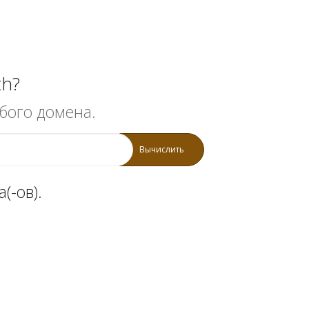
th?
бого домена.
Вычислить
(-ов).