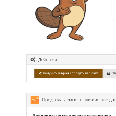
Действия
Получить виджет / продать веб-сайт
Оце
Предполагаемые аналитические да
Предполагаемая дневная статистика