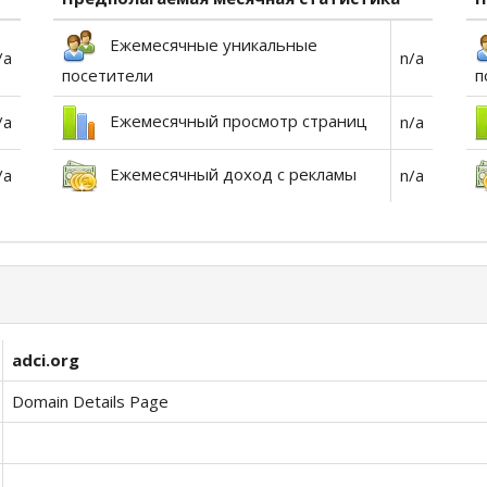
Ежемесячные уникальные
/a
n/a
посетители
п
Ежемесячный просмотр страниц
/a
n/a
Ежемесячный доход с рекламы
/a
n/a
adci.org
Domain Details Page