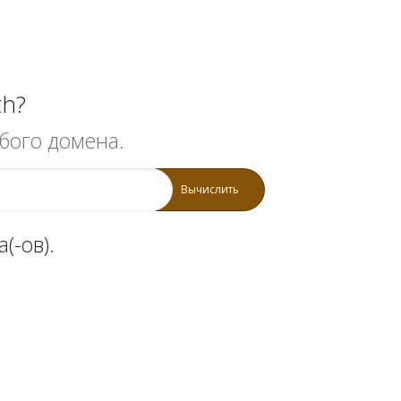
th?
бого домена.
Вычислить
(-ов).