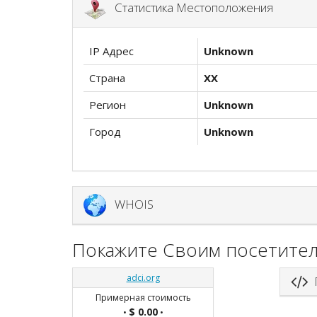
Статистика Местоположения
IP Адрес
Unknown
Страна
XX
Регион
Unknown
Город
Unknown
WHOIS
Покажите Своим посетител
adci.org
П
Примерная стоимость
$ 0.00
•
•