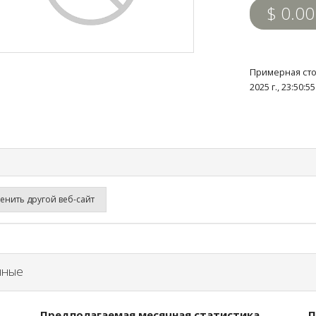
$ 0.00
Примерная сто
2025 г., 23:50:
нить другой веб-сайт
нные
Предполагаемая месячная статистика
П