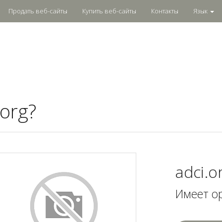
Продать веб-сайты
Купить веб-сайты
Контакты
Язык
.org?
adci.o
Имеет о