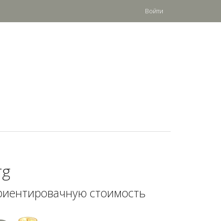
Войти
rg
риентировачную стоимость