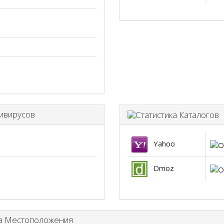
ивирусов
С
Yahoo
Dmoz
а Местоположения