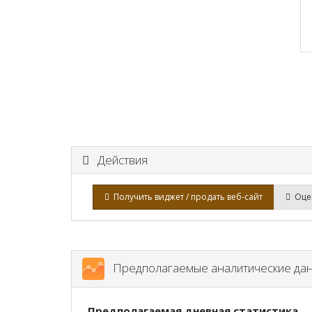
Действия
Получить виджет / продать веб-сайт
Оцен
Предполагаемые аналитические да
Предполагаемая дневная статистика