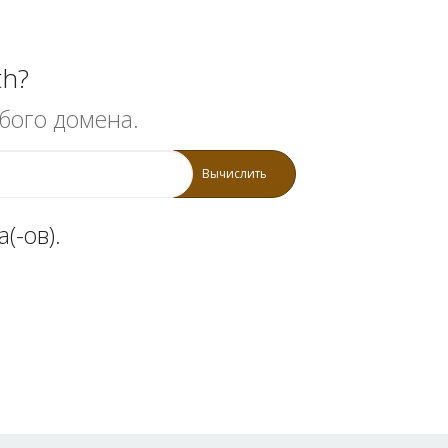
th?
бого домена.
Вычислить
(-ов).