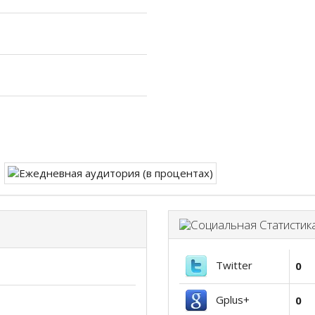
Twitter
0
Gplus+
0