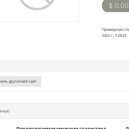
$ 0.00
Примерная сто
2025 г., 7:29:2
ить другой веб-сайт
нные
Предполагаемая месячная статистика
П