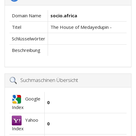
Domain Name
socio.africa
Titel
The House of Medayedupin -
Schlüsselwörter
Beschreibung
Suchmaschinen Übersicht
Google
0
Index
Yahoo
0
Index