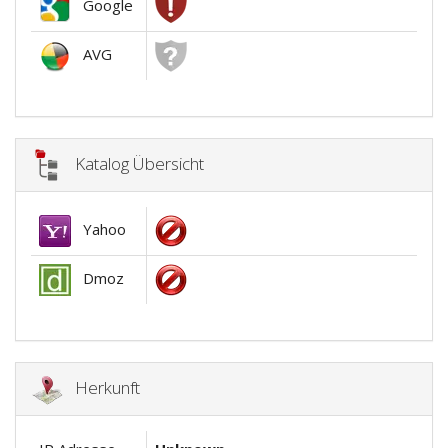
Google
AVG
Katalog Übersicht
Yahoo
Dmoz
Herkunft