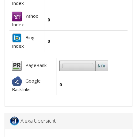
Index
Yahoo
0
Index
Bing
0
Index
PageRank
Google
0
Backlinks
Alexa Übersicht