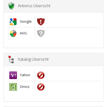
Antivirus Übersicht
Google
AVG
Katalog Übersicht
Yahoo
Dmoz