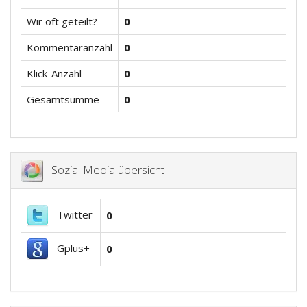
Wir oft geteilt?
0
Kommentaranzahl
0
Klick-Anzahl
0
Gesamtsumme
0
Sozial Media übersicht
Twitter
0
Gplus+
0