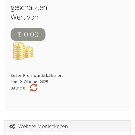
geschätzten
Wert von
$ 0.00
Seiten Preis wurde kalkuliert
am: 12. Oktober 2025
08:31:10
Weitere Möglichkeiten