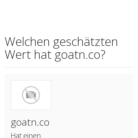
Welchen geschätzten
Wert hat goatn.co?
goatn.co
Hat einen