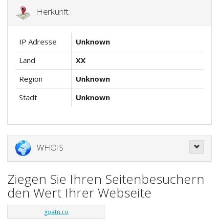
Herkunft
IP Adresse
Unknown
Land
XX
Region
Unknown
Stadt
Unknown
WHOIS
Ziegen Sie Ihren Seitenbesuchern
den Wert Ihrer Webseite
goatn.co