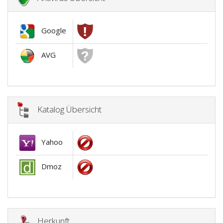
Google
AVG
Katalog Übersicht
Yahoo
Dmoz
Herkunft