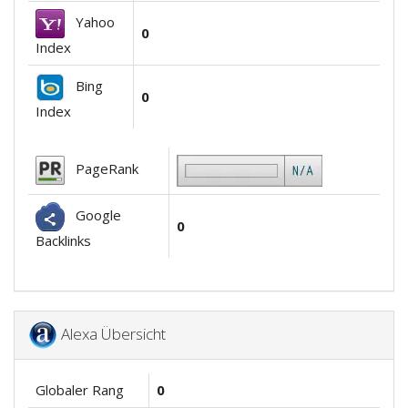
Yahoo
0
Index
Bing
0
Index
PageRank
Google
0
Backlinks
Alexa Übersicht
Globaler Rang
0