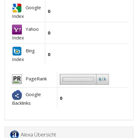
Google
0
Index
Yahoo
0
Index
Bing
0
Index
PageRank
Google
0
Backlinks
Alexa Übersicht