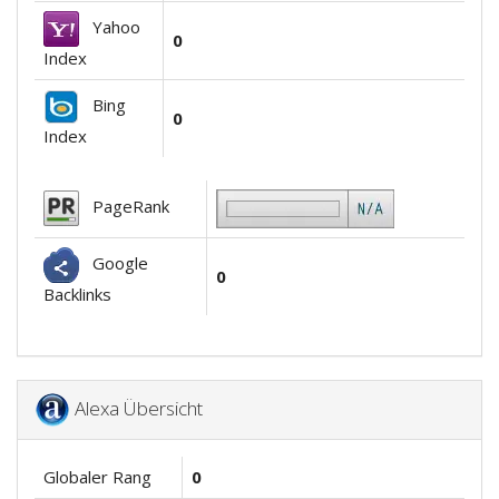
Yahoo
0
Index
Bing
0
Index
PageRank
Google
0
Backlinks
Alexa Übersicht
Globaler Rang
0