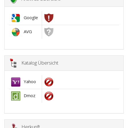
Google
AVG
Katalog Übersicht
Yahoo
Dmoz
Herkunft