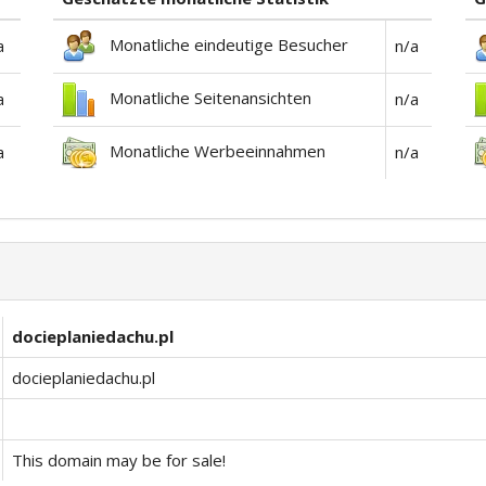
Monatliche eindeutige Besucher
a
n/a
Monatliche Seitenansichten
a
n/a
Monatliche Werbeeinnahmen
a
n/a
docieplaniedachu.pl
docieplaniedachu.pl
This domain may be for sale!