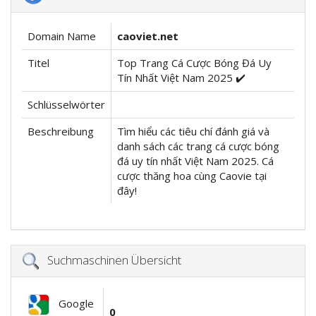
Domain Name
caoviet.net
Titel
Top Trang Cá Cược Bóng Đá Uy
Tín Nhất Việt Nam 2025 ✔️
Schlüsselwörter
Beschreibung
Tìm hiểu các tiêu chí đánh giá và
danh sách các trang cá cược bóng
đá uy tín nhất Việt Nam 2025. Cá
cược thăng hoa cùng Caovie tại
đây!
Suchmaschinen Übersicht
Google
0