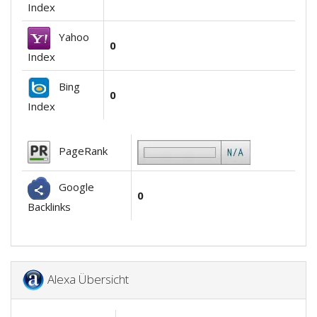
Index
Yahoo
0
Index
Bing
0
Index
PageRank
Google
0
Backlinks
Alexa Übersicht