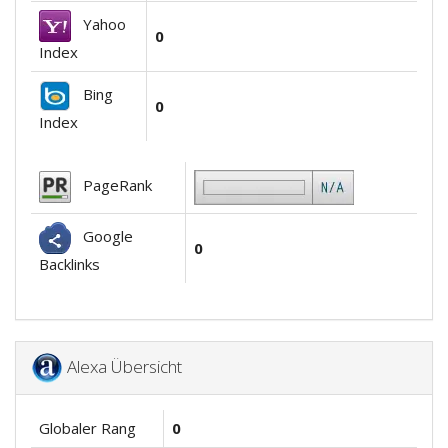
Yahoo
0
Index
Bing
0
Index
PageRank
Google
0
Backlinks
Alexa Übersicht
Globaler Rang
0