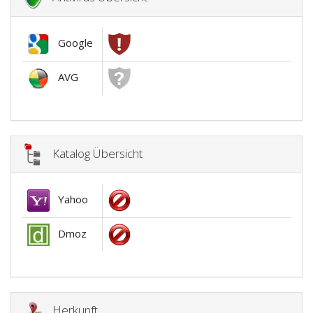
Google
AVG
Katalog Übersicht
Yahoo
Dmoz
Herkunft