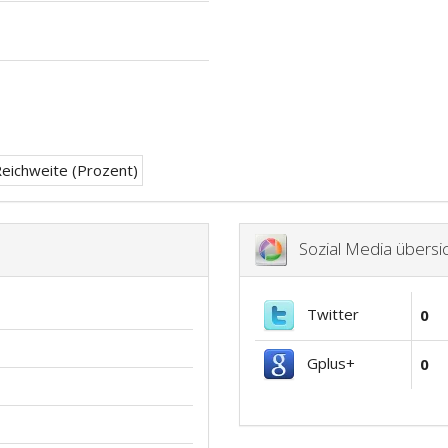
Sozial Media übersic
Twitter
0
Gplus+
0