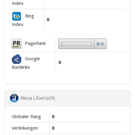
Index
Bing
0
Index
PageRank
Google
0
Backlinks
Alexa Übersicht
Globaler Rang
0
Verlinkungen
0