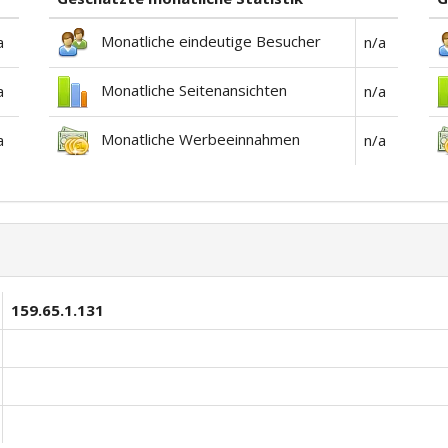
Monatliche eindeutige Besucher
a
n/a
Monatliche Seitenansichten
a
n/a
Monatliche Werbeeinnahmen
a
n/a
159.65.1.131