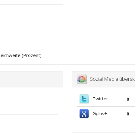
Sozial Media übersic
Twitter
0
Gplus+
0