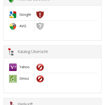
Google
AVG
Katalog Übersicht
Yahoo
Dmoz
Herkunft