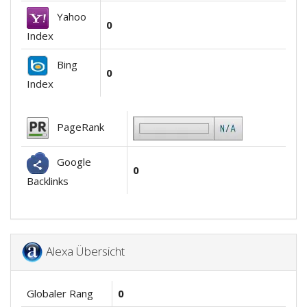
Yahoo
0
Index
Bing
0
Index
PageRank
Google
0
Backlinks
Alexa Übersicht
Globaler Rang
0